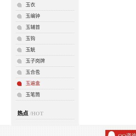
玉衣
玉编钟
玉辅首
玉钩
玉觥
玉子岗牌
玉合卺
玉遍盒
玉笔筒
热点
/HOT