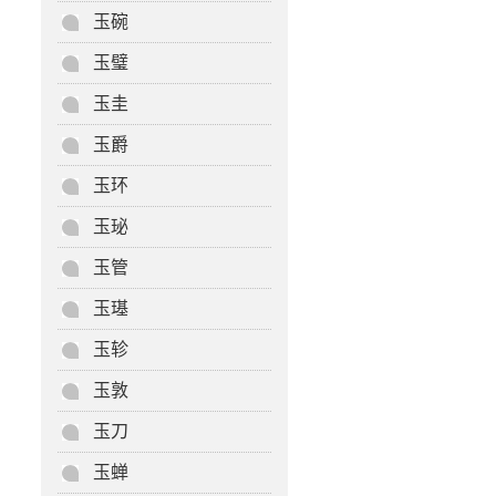
玉碗
玉璧
玉圭
玉爵
玉环
玉珌
玉管
玉璂
玉轸
玉敦
玉刀
玉蝉