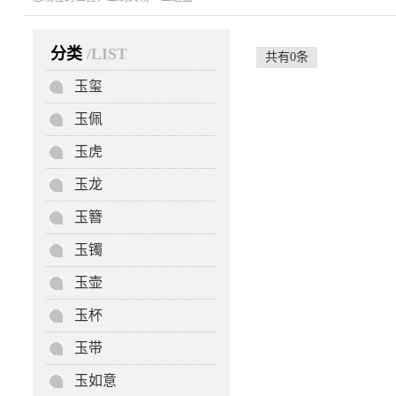
分类
/LIST
共有0条
玉玺
玉佩
玉虎
玉龙
玉簪
玉镯
玉壶
玉杯
玉带
玉如意