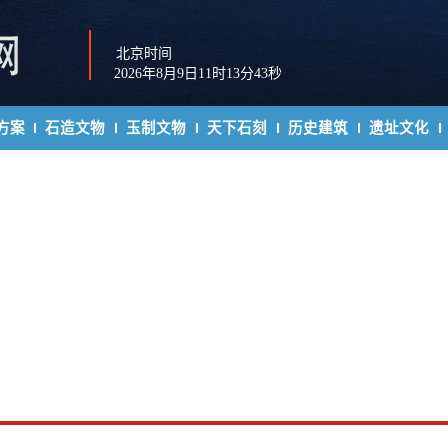
北京时间
2026年8月9日11时13分43秒
方案
石造文物
玉制文物
天下石刻
历史建筑
遗址文化