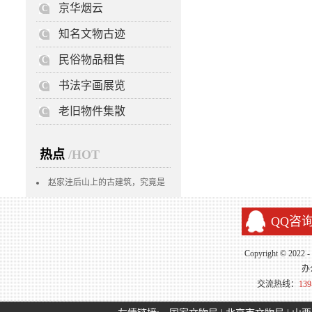
京华烟云
C
知名文物古迹
C
民俗物品租售
C
书法字画展览
C
老旧物件集散
C
热点
/HOT
赵家洼后山上的古建筑，究竟是
白云观还是白云寺？
QQ咨
Copyright © 2022
办
交流热线：
139