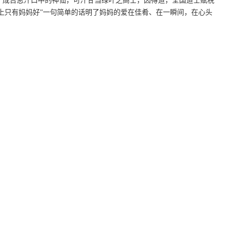
，成吉思汗口中的神仙，可汗甘当绿叶之高士，因得道，全国道士赋税
世上只有妈妈好”一句简单的话明了妈妈的爱在佳肴、在一瞬间，在心头