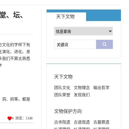
堂、坛、
天下文物
方文化的字样下有
在演化、进化、发
多我们不算太熟悉
字
天下文物
团队文化
文物理念
输出哲学
团队荣誉
发现我们
、洞、府等，都是
文物保护方向

浏览：1348
0
古寺院遗
古道观遗
古墓葬遗