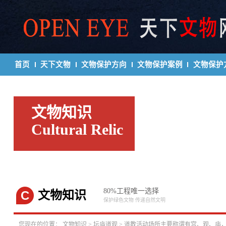
首页
天下文物
文物保护方向
文物保护案例
文物保护
文物知识
Cultural Relic
80%工程唯一选择
C
文物知识
保护绿色文物 传递自然文明
您现在的位置：
文物知识
>
坛庙道观
> 道教活动场所主要称谓有宫、观、庙