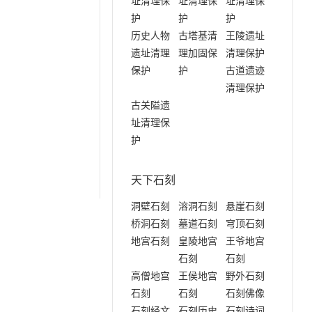
址清理保
址清理保
址清理保
护
护
护
历史人物
古塔基清
王陵遗址
遗址清理
理加固保
清理保护
保护
护
古道遗迹
清理保护
古关隘遗
址清理保
护
天下石刻
洞壁石刻
溶洞石刻
悬崖石刻
桥洞石刻
墓道石刻
穹顶石刻
地宫石刻
皇陵地宫
王爷地宫
石刻
石刻
高僧地宫
王侯地宫
野外石刻
石刻
石刻
石刻佛像
石刻经文
石刻历史
石刻诗词