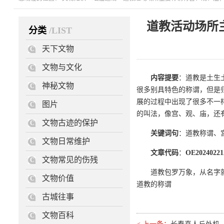
道教活动场所
分类
/LIST
天下文物
C
文物与文化
C
内容提要
：道教是土生
神秘文物
C
很多别具特色的称谓，但是
展的过程中出现了很多不一
图片
C
的叫法，像宫、观、庙，还
文物古迹的保护
C
关键词句
：道教称谓、
文物日常维护
C
文章代码
：
OE20240221
文物常见的伤残
C
道教包罗万象，从名字
文物价值
C
道教的称谓
古城往事
C
文物百科
C