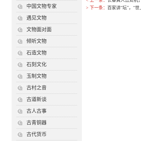
< 上一条：
长春真人丘处机
中国文物专家
C
> 下一条：
百家讲“坛”，“
遇见文物
C
文物面对面
C
倾听文物
C
石造文物
C
石刻文化
C
玉制文物
C
古村之音
C
古道新谈
C
古人古事
C
古青铜器
C
古代货币
C