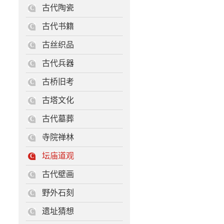
古代陶瓷
C
古代书籍
C
古丝织品
C
古代兵器
C
古桥旧考
C
古塔文化
C
古代墓葬
C
寺院禅林
C
坛庙道观
C
古代壁画
C
野外石刻
C
遗址猜想
C