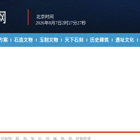
北京时间
2026年8月7日2时27分28秒
方案
石造文物
玉制文物
天下石刻
历史建筑
遗址文化
，还有院、殿、祠、堂、坛、馆、庵、阁、洞、府等称谓