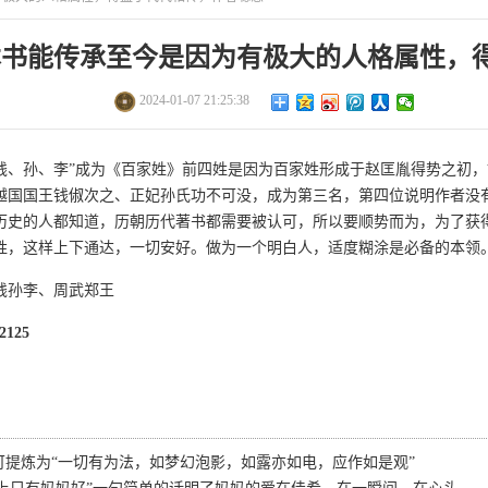
本书能传承至今是因为有极大的人格属性，
相传，作者聪慧
2024-01-07 21:25:38
钱、孙、李”成为《百家姓》前四姓是因为百家姓形成于赵匡胤得势之初
越国国王钱俶次之、正妃孙氏功不可没，成为第三名，第四位说明作者没
历史的人都知道，历朝历代著书都需要被认可，所以要顺势而为，为了获
牲，这样上下通达，一切安好。做为一个明白人，适度糊涂是必备的本领
钱孙李、周武郑王
2125
可提炼为“一切有为法，如梦幻泡影，如露亦如电，应作如是观”