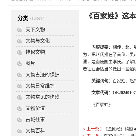
《百家姓》这
分类
/LIST
天下文物
C
文物与文化
C
内容提要
：相传，赵、
神秘文物
C
为，把赵氏排在了首位、吴
泄，是南唐国主李氏。了解
图片
C
者往往会适当的做出一些牺
文物古迹的保护
C
关键词句
：百家姓、赵
文物日常维护
C
文章代码
：
OE20240107
文物常见的伤残
C
《百家姓》
文物价值
C
古城往事
C
< 上一条：
《金刚经》精髓
文物百科
C