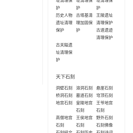
址清理保
址清理保
址清理保
护
护
护
历史人物
古塔基清
王陵遗址
遗址清理
理加固保
清理保护
保护
护
古道遗迹
清理保护
古关隘遗
址清理保
护
天下石刻
洞壁石刻
溶洞石刻
悬崖石刻
桥洞石刻
墓道石刻
穹顶石刻
地宫石刻
皇陵地宫
王爷地宫
石刻
石刻
高僧地宫
王侯地宫
野外石刻
石刻
石刻
石刻佛像
石刻经文
石刻历史
石刻诗词