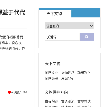
得益于代代
天下文物
，故而作者顺势而
有忘本，良心发
得更多的收获，作
。
天下文物
团队文化
文物理念
输出哲学
团队荣誉
发现我们

文物保护方向
浏览：807
0
古寺院遗
古道观遗
古墓葬遗