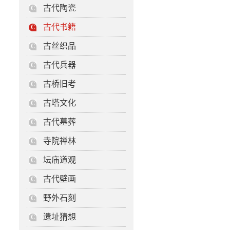
古代陶瓷
C
古代书籍
C
古丝织品
C
古代兵器
C
古桥旧考
C
古塔文化
C
古代墓葬
C
寺院禅林
C
坛庙道观
C
古代壁画
C
野外石刻
C
遗址猜想
C