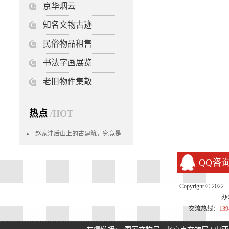
京华烟云
C
知名文物古迹
C
民俗物品租售
C
书法字画展览
C
老旧物件集散
C
热点
/HOT
赵家洼后山上的古建筑，究竟是
白云观还是白云寺？
QQ咨
Copyright © 2022
办
交流热线：
139