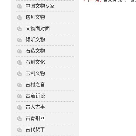
> 下一条：
百家讲“坛”，“
中国文物专家
C
遇见文物
C
文物面对面
C
倾听文物
C
石造文物
C
石刻文化
C
玉制文物
C
古村之音
C
古道新谈
C
古人古事
C
古青铜器
C
古代货币
C