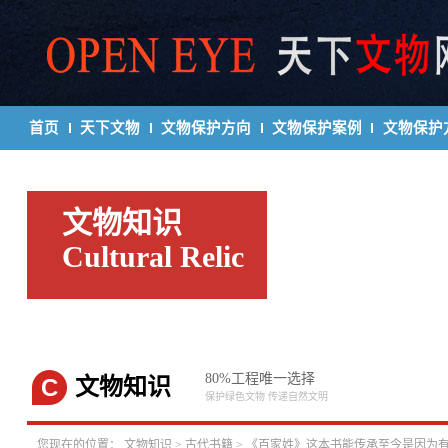
首页
天下文物
文物保护方向
文物保护案例
文物保护
文物知识
Cultural Relic
80%工程唯一选择
C
文物知识
保护绿色文物 传递自然文明
您现在的位置：
文物知识
>
古代书籍
> 《百家姓》这本书能传承至今是因为