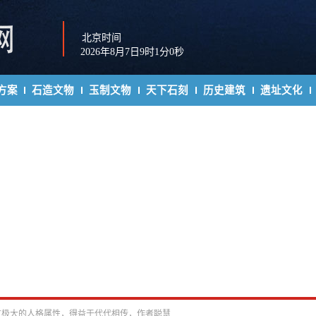
北京时间
2026年8月7日9时1分0秒
方案
石造文物
玉制文物
天下石刻
历史建筑
遗址文化
有极大的人格属性，得益于代代相传，作者聪慧